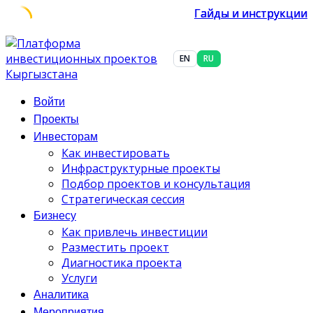
Гайды и инструкции
Гайды и инструкции
Гайды и инструкции
Skip
to
EN
RU
content
Войти
Проекты
Инвесторам
Как инвестировать
Инфраструктурные проекты
Подбор проектов и консультация
Стратегическая сессия
Бизнесу
Как привлечь инвестиции
Разместить проект
Диагностика проекта
Услуги
Аналитика
Мероприятия