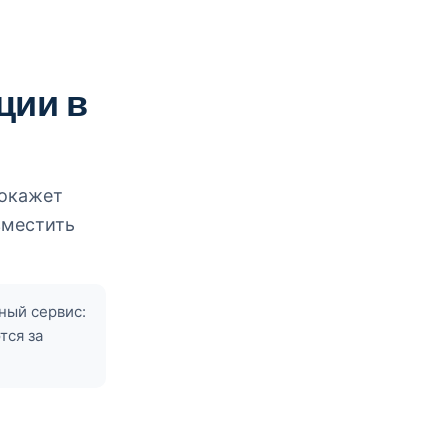
ции в
покажет
зместить
ный сервис:
тся за