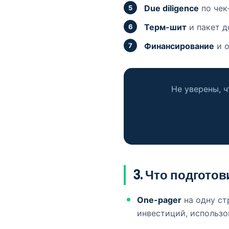
Due diligence
по чек
Терм-шит
и пакет д
Финансирование
и о
Не уверены, ч
3. Что подгото
One-pager
на одну ст
инвестиций, использо