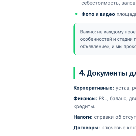
себестоимость, валов
Фото и видео
площадк
Важно: не каждому прое
особенностей и стадии 
объявление», и мы прок
4. Документы д
Корпоративные:
устав, р
Финансы:
P&L, баланс, д
кредиты.
Налоги:
справки об отсу
Договоры:
ключевые конт