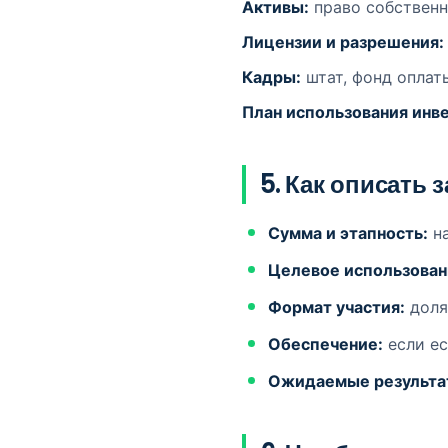
Активы:
право собственно
Лицензии и разрешения:
Кадры:
штат, фонд оплат
План использования инв
5. Как описать 
Сумма и этапность:
на
Целевое использован
Формат участия:
доля,
Обеспечение:
если ес
Ожидаемые результа