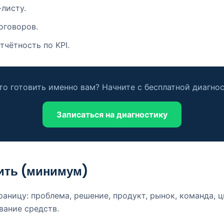
-листу.
оговоров.
тчётность по KPI.
то готовить именно вам? Начните с бесплатной диагно
Записаться на диагностику
вить (минимум)
раницу: проблема, решение, продукт, рынок, команда, 
вание средств.