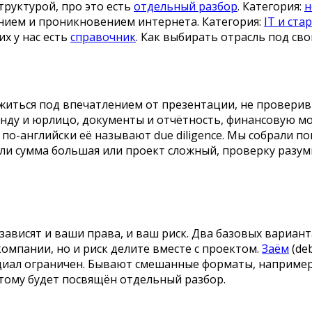
труктурой, про это есть
отдельный разбор
. Категория:
н
ением и проникновением интернета. Категория:
IT и ста
х у нас есть
справочник
. Как выбирать отрасль под сво
иться под впечатлением от презентации, не проверив 
манду и юрлицо, документы и отчётность, финансовую м
, по-английски её называют due diligence. Мы собрали 
ли сумма большая или проект сложный, проверку разу
ависят и ваши права, и ваш риск. Два базовых варианта
омпании, но и риск делите вместе с проектом.
Заём
(de
нциал ограничен. Бывают смешанные форматы, например 
этому будет посвящён отдельный разбор.