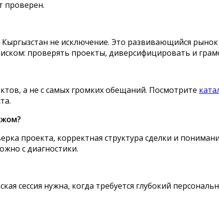
т проверен.
и Кыргызстан не исключение. Это развивающийся рынок
риском: проверять проекты, диверсифицировать и грам
ктов, а не с самых громких обещаний. Посмотрите
ката
та.
ежом?
ерка проекта, корректная структура сделки и пониман
ожно с диагностики.
кая сессия нужна, когда требуется глубокий персональ