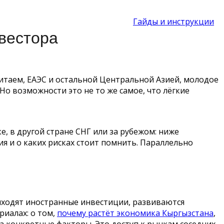
Гайды и инструкции
нвестора
итаем, ЕАЭС и остальной Центральной Азией, молодое
о возможности это не то же самое, что лёгкие
, в другой стране СНГ или за рубежом: ниже
ия и о каких рисках стоит помнить. Параллельно
риходят иностранные инвестиции, развиваются
риалах: о том,
почему растёт экономика Кыргызстана
,
 а конкретные факторы. Это доступ к рынкам соседних