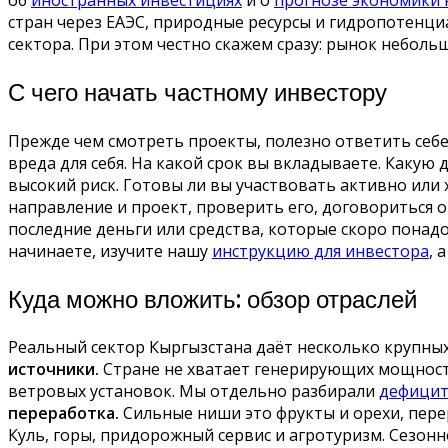
стран через ЕАЭС, природные ресурсы и гидропотенци
сектора. При этом честно скажем сразу: рынок неболь
С чего начать частному инвестору
Прежде чем смотреть проекты, полезно ответить себе
вреда для себя. На какой срок вы вкладываете. Какую
высокий риск. Готовы ли вы участвовать активно или 
направление и проект, проверить его, договориться о 
последние деньги или средства, которые скоро понадо
начинаете, изучите нашу
инструкцию для инвестора
, 
Куда можно вложить: обзор отраслей
Реальный сектор Кыргызстана даёт несколько крупны
источники.
Стране не хватает генерирующих мощностей
ветровых установок. Мы отдельно разбирали
дефицит
переработка.
Сильные ниши это фрукты и орехи, пере
Куль, горы, придорожный сервис и агротуризм. Сезон