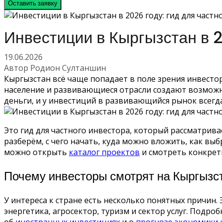
Оставить заявку
Инвестиции в Кыргызстан в 2
19.06.2026
Автор Родион Султаншин
Кыргызстан всё чаще попадает в поле зрения инвесто
население и развивающиеся отрасли создают возможнос
деньги, и у инвестиций в развивающийся рынок всегда 
Это гид для частного инвестора, который рассматрива
разберём, с чего начать, куда можно вложить, как вы
можно открыть
каталог проектов
и смотреть конкрет
Почему инвесторы смотрят на Кыргызс
У интереса к стране есть несколько понятных причин.
энергетика, агросектор, туризм и сектор услуг. Подр
об
иностранных инвестициях
и о
прогнозе экономики н