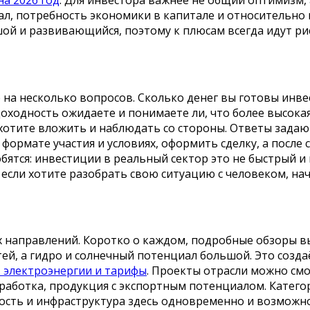
ал, потребность экономики в капитале и относительно
шой и развивающийся, поэтому к плюсам всегда идут рис
 на несколько вопросов. Сколько денег вы готовы инве
 доходность ожидаете и понимаете ли, что более высок
хотите вложить и наблюдать со стороны. Ответы задают
формате участия и условиях, оформить сделку, а после с
бятся: инвестиции в реальный сектор это не быстрый и
а если хотите разобрать свою ситуацию с человеком, на
х направлений. Коротко о каждом, подробные обзоры в
, а гидро и солнечный потенциал большой. Это создаё
 электроэнергии и тарифы
. Проекты отрасли можно см
работка, продукция с экспортным потенциалом. Катего
ность и инфраструктура здесь одновременно и возможно